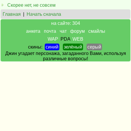
Скорее нет, не совсем
Главная
|
Начать сначала
на сайте: 304
анкета
почта
чат
форум
смайлы
WAP
PDA
WEB
скины:
синий
зелёный
серый
Джин угадает персонажа, загаданного Вами, используя
различные вопросы!