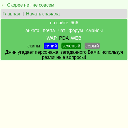
Скорее нет, не совсем
Главная
|
Начать сначала
на сайте: 666
анкета
почта
чат
форум
смайлы
WAP
PDA
WEB
скины:
синий
зелёный
серый
Джин угадает персонажа, загаданного Вами, используя
различные вопросы!