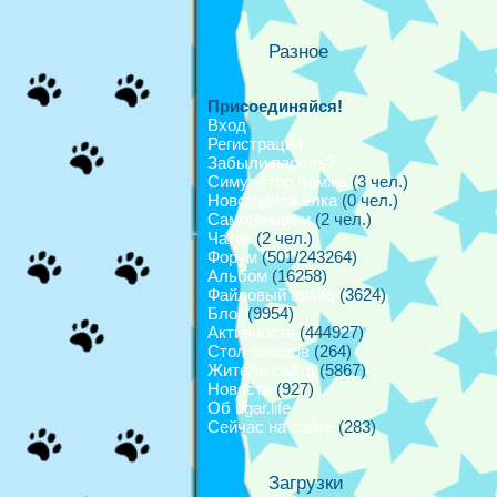
Разное
Присоединяйся!
Вход
Регистрация
Забыли пароль?
Симулятор бомжа
(3 чел.)
Новогодняя ёлка
(0 чел.)
Самогонщики
(2 чел.)
Чатик
(2 чел.)
Форум
(501/243264)
Альбом
(16258)
Файловый архив
(3624)
Блог
(9954)
Активность
(444927)
Стол заказов
(264)
Жители сайта
(5867)
Новости
(927)
Об ugar.life
Сейчас на сайте
(283)
Загрузки