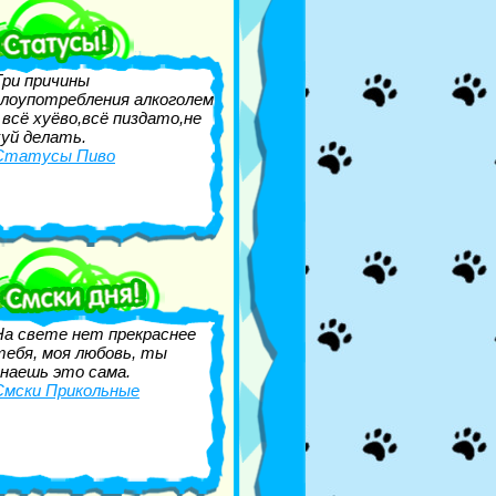
Три причины
злоупотребления алкоголем
- всё хуёво,всё пиздато,не
хуй делать.
Статусы Пиво
На свете нет прекраснее
тебя, моя любовь, ты
знаешь это сама.
Смски Прикольные