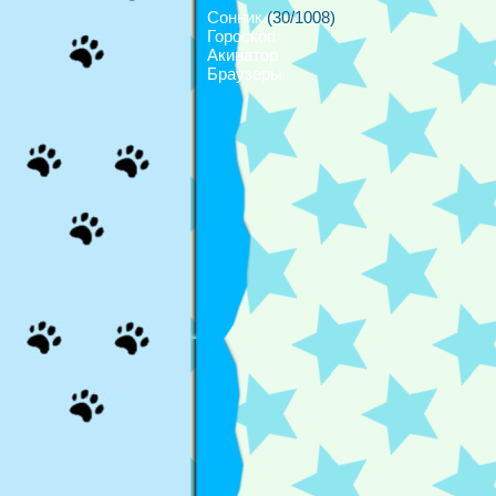
Сонник
(30/1008)
Гороскоп
Акинатор
Браузеры