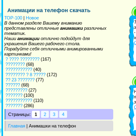
Анимации на телефон скачать
ТОР-100
|
Новое
В данном разделе Вашему вниманию
представлены отличные
анимашки
различных
тематик.
Наши
анимации
отлично подойдут для
украшения Вашего рабочего стола.
Порадуйте себя отличными анимированными
картинками!
? ???? ????????
(167)
????????
(68)
???????????
(40)
???????? ? 8 ?????
(172)
?? 23 ???????
(77)
??????
(68)
?????????
(27)
???????
(100)
???????????
(110)
???????
(286)
Страницы:
1
2
3
4
Главная
| Анимашки на телефон