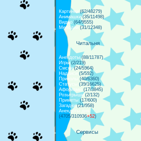
Картинки
(62/48279)
Анимашки
(35/11498)
Видео
(64/9555)
Мелодии
(31/12348)
Читальня
Анекдоты
(88/11787)
Игры
(2/219)
Смски
(24/5964)
Надписи
(5/592)
Приколы
(40/6360)
Cтатусы
(39/16625)
Афоризмы
(17/3845)
Розыгрыши
(2/132)
Приметы
(17/600)
Загадки
(21/958)
Анекдоты дня
(4705/310936
+52
)
Сервисы