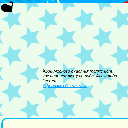
Хронического счастья также нет,
как нет нетающего льда. Александр
Герцен
Афоризмы О счастьи