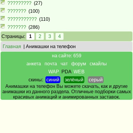
?????????
(27)
???????
(100)
???????????
(110)
???????
(286)
Страницы:
1
2
3
4
Главная
| Анимашки на телефон
на сайте: 659
анкета
почта
чат
форум
смайлы
WAP
PDA
WEB
скины:
синий
зелёный
серый
Анимашки на телефон Вы можете скачать, как и другие
анимашки из данного раздела. Отличные подборки самых
красивых анимаций и анимированных заставок.