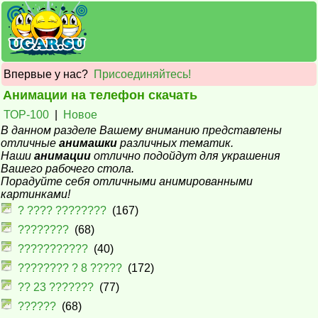
Впервые у нас?
Присоединяйтесь!
Анимации на телефон скачать
ТОР-100
|
Новое
В данном разделе Вашему вниманию представлены
отличные
анимашки
различных тематик.
Наши
анимации
отлично подойдут для украшения
Вашего рабочего стола.
Порадуйте себя отличными анимированными
картинками!
? ???? ????????
(167)
????????
(68)
???????????
(40)
???????? ? 8 ?????
(172)
?? 23 ???????
(77)
??????
(68)