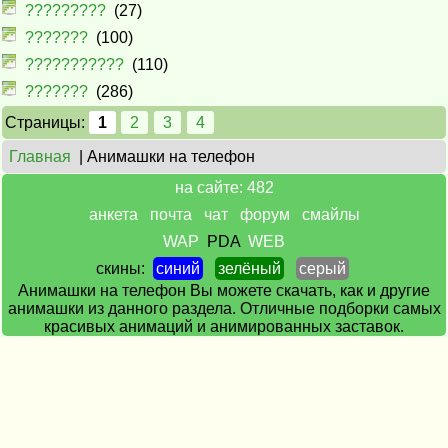
?????????
(27)
???????
(100)
???????????
(110)
???????
(286)
Страницы:
1
2
3
4
Главная
| Анимашки на телефон
на сайте: 482
анкета
почта
чат
форум
смайлы
WAP
PDA
WEB
скины:
синий
зелёный
серый
Анимашки на телефон Вы можете скачать, как и другие
анимашки из данного раздела. Отличные подборки самых
красивых анимаций и анимированных заставок.