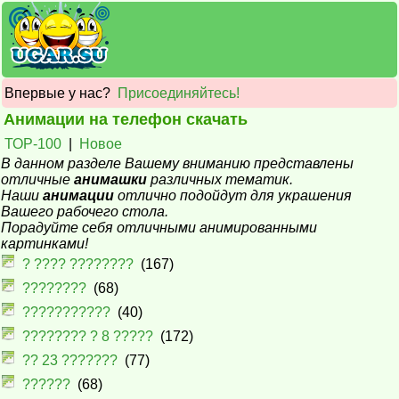
Впервые у нас?
Присоединяйтесь!
Анимации на телефон скачать
ТОР-100
|
Новое
В данном разделе Вашему вниманию представлены
отличные
анимашки
различных тематик.
Наши
анимации
отлично подойдут для украшения
Вашего рабочего стола.
Порадуйте себя отличными анимированными
картинками!
? ???? ????????
(167)
????????
(68)
???????????
(40)
???????? ? 8 ?????
(172)
?? 23 ???????
(77)
??????
(68)