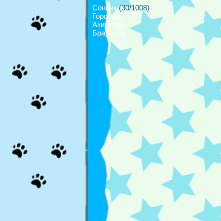
Сонник
(30/1008)
Гороскоп
Акинатор
Браузеры