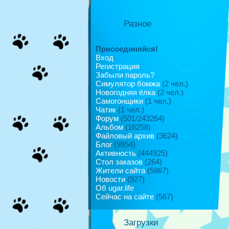
Разное
Присоединяйся!
Вход
Регистрация
Забыли пароль?
Симулятор бомжа
(2 чел.)
Новогодняя ёлка
(2 чел.)
Самогонщики
(1 чел.)
Чатик
(1 чел.)
Форум
(501/243264)
Альбом
(16258)
Файловый архив
(3624)
Блог
(9954)
Активность
(444925)
Стол заказов
(264)
Жители сайта
(5867)
Новости
(927)
Об ugar.life
Сейчас на сайте
(567)
Загрузки