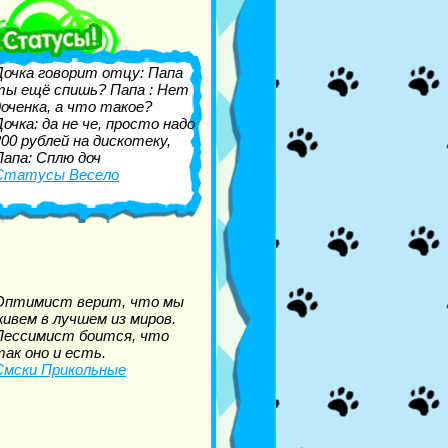
Дочка говорит отцу: Папа
ты ещё спишь? Папа : Нет
доченка, а что такое?
Дочка: да не че, просто надо
200 рублей на дискотеку,
Папа: Сплю доч
Статусы Весело
Оптимист верит, что мы
живем в лучшем из миров.
Пессимист боится, что
так оно и есть.
Смски Прикольные