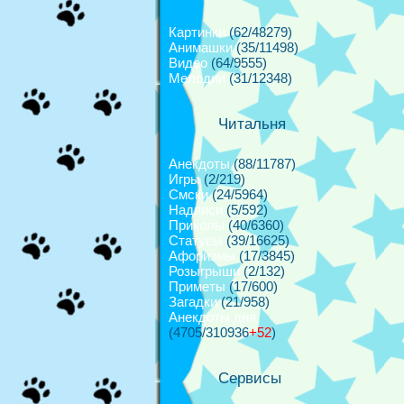
Картинки
(62/48279)
Анимашки
(35/11498)
Видео
(64/9555)
Мелодии
(31/12348)
Читальня
Анекдоты
(88/11787)
Игры
(2/219)
Смски
(24/5964)
Надписи
(5/592)
Приколы
(40/6360)
Cтатусы
(39/16625)
Афоризмы
(17/3845)
Розыгрыши
(2/132)
Приметы
(17/600)
Загадки
(21/958)
Анекдоты дня
(4705/310936
+52
)
Сервисы