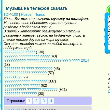
Музыка на телефон скачать
ТОР-100
|
Новое
|
Поиск
Здесь Вы можете скачать
музыку на телефон
.
Мы постоянно обновляем существующие
разделы и добавляем новые.
В данных категориях размещены рингтоны
различных жанров, звонки на будильник и смс а
также многое другое из мира музыки.
Скачать мелодии можно на любой телефон с
поддержкой mp3
?????????? ?????
(130)
??????? ?????????? ?????
(40)
??????????? ?????? ??????????? ??? ? ???? 2014
(13)
???????? ?? ???? ?????????
(45)
????????????? ????????
(57)
???? 80-?
(66)
????????????? ????????
(337)
????????? ??? ?????
(62)
??????????? ??????? ????????
(921)
???????? ????????
(30)
Страницы:
1
2
3
4