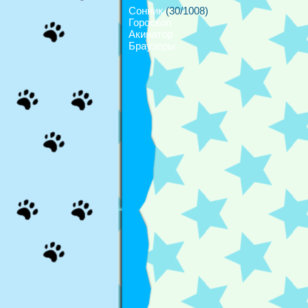
Сонник
(30/1008)
Гороскоп
Акинатор
Браузеры