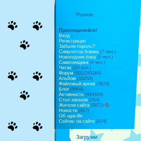
Разное
Присоединяйся!
Вход
Регистрация
Забыли пароль?
Симулятор бомжа
(7 чел.)
Новогодняя ёлка
(5 чел.)
Самогонщики
(4 чел.)
Чатик
(10 чел.)
Форум
(501/243264)
Альбом
(16258)
Файловый архив
(3624)
Блог
(9954)
Активность
(444924)
Стол заказов
(264)
Жители сайта
(5872
+5
)
Новости
(927)
Об ugar.life
Сейчас на сайте
(624)
Загрузки