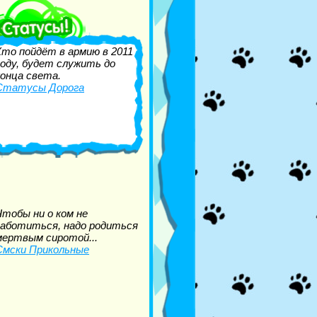
Кто пойдёт в армию в 2011
году, будет служить до
конца света.
Статусы Дорога
Чтобы ни о ком не
заботиться, надо родиться
мертвым сиротой...
Смски Прикольные