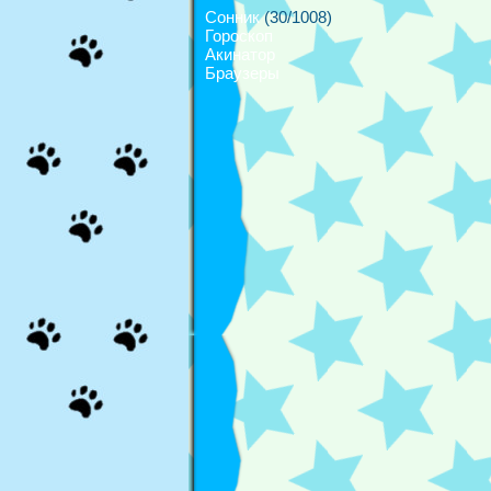
Сонник
(30/1008)
Гороскоп
Акинатор
Браузеры