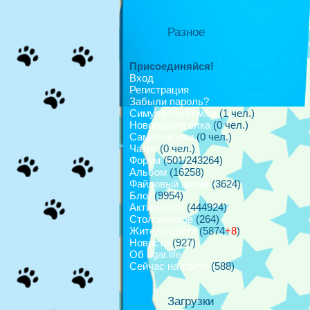
Разное
Присоединяйся!
Вход
Регистрация
Забыли пароль?
Симулятор бомжа
(1 чел.)
Новогодняя ёлка
(0 чел.)
Самогонщики
(0 чел.)
Чатик
(0 чел.)
Форум
(501/243264)
Альбом
(16258)
Файловый архив
(3624)
Блог
(9954)
Активность
(444924)
Стол заказов
(264)
Жители сайта
(5874
+8
)
Новости
(927)
Об ugar.life
Сейчас на сайте
(588)
Загрузки