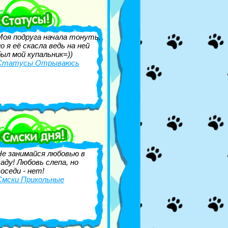
Моя подруга начала тонуть,
но я её скасла ведь на ней
был мой купальник=))
Статусы Отрываюсь
Не занимайся любовью в
саду! Любовь слепа, но
соседи - нет!
Смски Прикольные