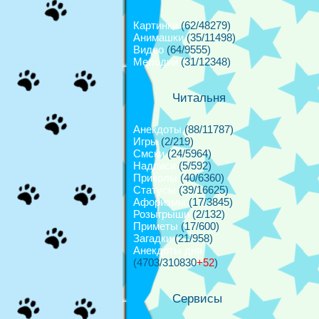
Картинки
(62/48279)
Анимашки
(35/11498)
Видео
(64/9555)
Мелодии
(31/12348)
Читальня
Анекдоты
(88/11787)
Игры
(2/219)
Смски
(24/5964)
Надписи
(5/592)
Приколы
(40/6360)
Cтатусы
(39/16625)
Афоризмы
(17/3845)
Розыгрыши
(2/132)
Приметы
(17/600)
Загадки
(21/958)
Анекдоты дня
(4703/310830
+52
)
Сервисы