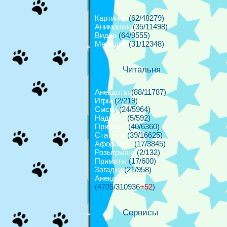
Картинки
(62/48279)
Анимашки
(35/11498)
Видео
(64/9555)
Мелодии
(31/12348)
Читальня
Анекдоты
(88/11787)
Игры
(2/219)
Смски
(24/5964)
Надписи
(5/592)
Приколы
(40/6360)
Cтатусы
(39/16625)
Афоризмы
(17/3845)
Розыгрыши
(2/132)
Приметы
(17/600)
Загадки
(21/958)
Анекдоты дня
(4705/310936
+52
)
Сервисы