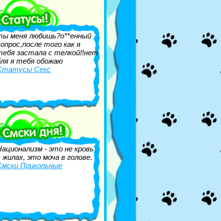
ты меня любишь?о**енный
вопрос,после того как я
тебя застала с телкой!!нет
бля я тебя обожаю
Статусы Секс
Национализм - это не кровь
в жилах, это моча в голове.
Смски Прикольные