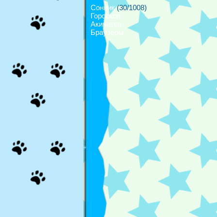
Сонник
(30/1008)
Гороскоп
Акинатор
Браузеры