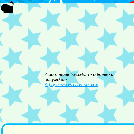
Actum atque tractatum - сделано и
обсуждено
Афоризмы На латинском