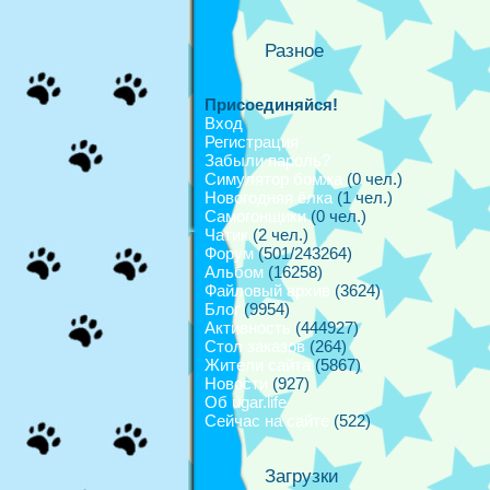
Разное
Присоединяйся!
Вход
Регистрация
Забыли пароль?
Симулятор бомжа
(0 чел.)
Новогодняя ёлка
(1 чел.)
Самогонщики
(0 чел.)
Чатик
(2 чел.)
Форум
(501/243264)
Альбом
(16258)
Файловый архив
(3624)
Блог
(9954)
Активность
(444927)
Стол заказов
(264)
Жители сайта
(5867)
Новости
(927)
Об ugar.life
Сейчас на сайте
(522)
Загрузки