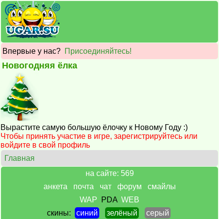
Впервые у нас?
Присоединяйтесь!
Новогодняя ёлка
Вырастите самую большую ёлочку к Новому Году :)
Чтобы принять участие в игре, зарегистрируйтесь или
войдите в свой профиль
Главная
на сайте: 569
анкета
почта
чат
форум
смайлы
WAP
PDA
WEB
скины:
синий
зелёный
серый