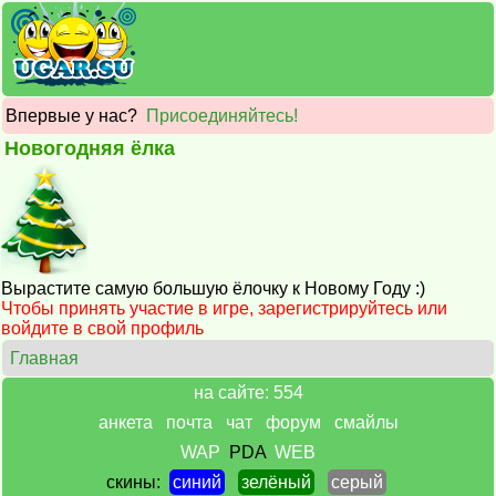
Впервые у нас?
Присоединяйтесь!
Новогодняя ёлка
Вырастите самую большую ёлочку к Новому Году :)
Чтобы принять участие в игре, зарегистрируйтесь или
войдите в свой профиль
Главная
на сайте: 554
анкета
почта
чат
форум
смайлы
WAP
PDA
WEB
скины:
синий
зелёный
серый