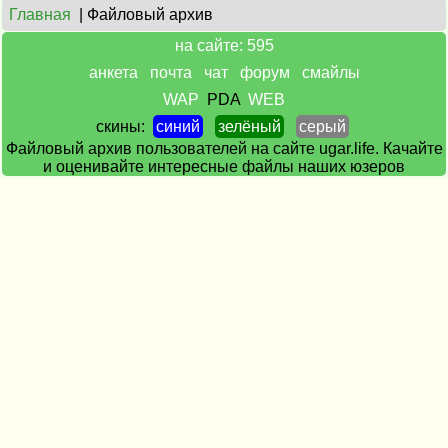
Главная
| Файловый архив
на сайте: 595
анкета
почта
чат
форум
смайлы
WAP
PDA
WEB
скины:
синий
зелёный
серый
Файловый архив пользователей на сайте ugar.life. Качайте
и оценивайте интересные файлы наших юзеров