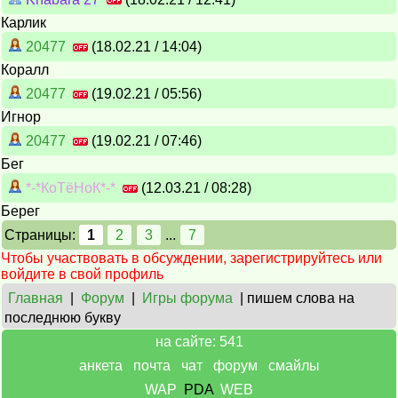
Карлик
20477
(18.02.21 / 14:04)
Коралл
20477
(19.02.21 / 05:56)
Игнор
20477
(19.02.21 / 07:46)
Бег
*-*КоТёНоК*-*
(12.03.21 / 08:28)
Берег
Страницы:
1
2
3
...
7
Чтобы участвовать в обсуждении, зарегистрируйтесь или
войдите в свой профиль
Главная
|
Форум
|
Игры форума
| пишем слова на
последнюю букву
на сайте: 541
анкета
почта
чат
форум
смайлы
WAP
PDA
WEB