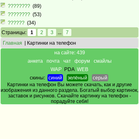
????????
(89)
????????
(53)
??????
(34)
Страницы:
1
2
3
...
7
Главная
| Картинки на телефон
на сайте: 439
анкета
почта
чат
форум
смайлы
WAP
PDA
WEB
скины:
синий
зелёный
серый
Картинки на телефон Вы можете скачать, как и другие
изображения из данного раздела. Богатый выбор картинок,
заставок и рисунков. Скачайте картинку на телефон -
порадуйте себя!