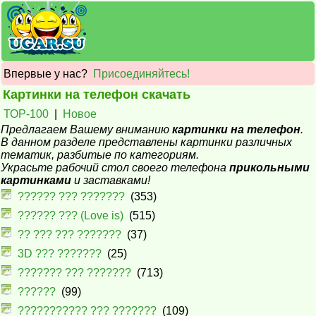
Впервые у нас?
Присоединяйтесь!
Картинки на телефон скачать
ТОР-100
|
Новое
Предлагаем Вашему вниманию
картинки на телефон
.
В данном разделе представлены картинки различных
тематик, разбитые по категориям.
Украсьте рабочий стол своего телефона
прикольными
картинками
и заставками!
?????? ??? ???????
(353)
?????? ??? (Love is)
(515)
?? ??? ??? ???????
(37)
3D ??? ???????
(25)
??????? ??? ???????
(713)
??????
(99)
??????????? ??? ???????
(109)