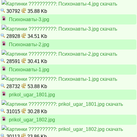
30792
35.88 Kb
Психонавты-3.jpg
28928
34.51 Kb
Психонавты-2.jpg
28591
30.41 Kb
Психонавты-1.jpg
28732
53.88 Kb
prikol_ugar_1801.jpg
31015
30.28 Kb
prikol_ugar_1802.jpg
30113
23.86 Kb