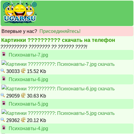
Впервые у нас?
Присоединяйтесь!
Картинки ?????????? скачать на телефон
?????????? ???????? ?? ?????? ????!
Психонавты-7.jpg
30033
15.52 Kb
Психонавты-6.jpg
29059
30.63 Kb
Психонавты-5.jpg
29362
20.12 Kb
Психонавты-4.jpg