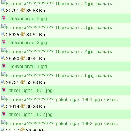
30791
35.88 Kb
Психонавты-3.jpg
28925
34.51 Kb
Психонавты-2.jpg
28590
30.41 Kb
Психонавты-1.jpg
28731
53.88 Kb
prikol_ugar_1801.jpg
31014
30.28 Kb
prikol_ugar_1802.jpg
30112
23.86 Kb