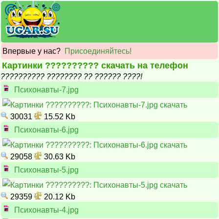
Впервые у нас?
Присоединяйтесь!
Картинки ?????????? скачать на телефон
?????????? ???????? ?? ?????? ????!
Психонавты-7.jpg
30031
15.52 Kb
Психонавты-6.jpg
29058
30.63 Kb
Психонавты-5.jpg
29359
20.12 Kb
Психонавты-4.jpg