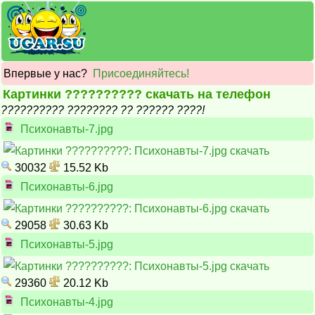
Впервые у нас?
Присоединяйтесь!
Картинки ?????????? скачать на телефон
?????????? ???????? ?? ?????? ????!
Психонавты-7.jpg
30032
15.52 Kb
Психонавты-6.jpg
29058
30.63 Kb
Психонавты-5.jpg
29360
20.12 Kb
Психонавты-4.jpg