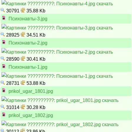
30791
35.88 Kb
Психонавты-3.jpg
28925
34.51 Kb
Психонавты-2.jpg
28590
30.41 Kb
Психонавты-1.jpg
28731
53.88 Kb
prikol_ugar_1801.jpg
31014
30.28 Kb
prikol_ugar_1802.jpg
30112
23.86 Kb