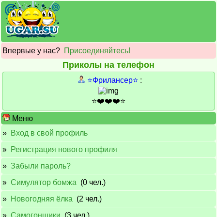
Впервые у нас?
Присоединяйтесь!
Приколы на телефон
⭐️Фрилансер⭐️
:
⭐️❤️❤️❤️⭐️
Меню
»
Вход в свой профиль
»
Регистрация нового профиля
»
Забыли пароль?
»
Симулятор бомжа
(0 чел.)
»
Новогодняя ёлка
(2 чел.)
»
Самогонщики
(3 чел.)