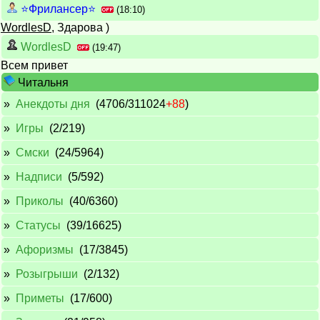
⭐️Фрилансер⭐️
(18:10)
WordlesD
, Здарова )
WordlesD
(19:47)
Всем привет
Читальня
»
Анекдоты дня
(4706/311024
+88
)
»
Игры
(2/219)
»
Смски
(24/5964)
»
Надписи
(5/592)
»
Приколы
(40/6360)
»
Cтатусы
(39/16625)
»
Афоризмы
(17/3845)
»
Розыгрыши
(2/132)
»
Приметы
(17/600)