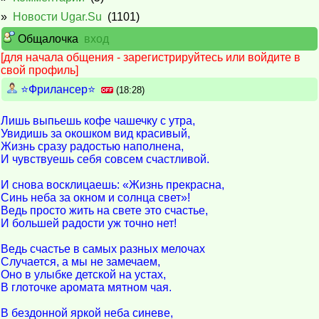
»
Новости Ugar.Su
(1101)
Общалочка
вход
[для начала общения - зарегистрируйтесь или войдите в
свой профиль]
⭐️Фрилансер⭐️
(18:28)
Лишь выпьешь кофе чашечку с утра,
Увидишь за окошком вид красивый,
Жизнь сразу радостью наполнена,
И чувствуешь себя совсем счастливой.
И снова восклицаешь: «Жизнь прекрасна,
Синь неба за окном и солнца свет»!
Ведь просто жить на свете это счастье,
И большей радости уж точно нет!
Ведь счастье в самых разных мелочах
Случается, а мы не замечаем,
Оно в улыбке детской на устах,
В глоточке аромата мятном чая.
В бездонной яркой неба синеве,