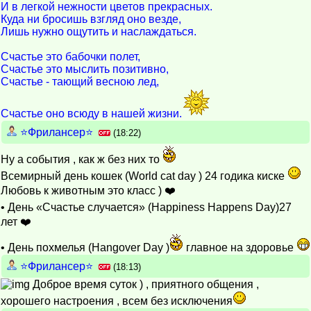
И в легкой нежности цветов прекрасных.
Куда ни бросишь взгляд оно везде,
Лишь нужно ощутить и наслаждаться.
Счастье это бабочки полет,
Счастье это мыслить позитивно,
Счастье - тающий весною лед,
Счастье оно всюду в нашей жизни.
⭐️Фрилансер⭐️
(18:22)
Ну а события , как ж без них то
Всемирный день кошек (World cat day ) 24 годика киске
Любовь к животным это класс ) ❤️
• День «Счастье случается» (Happiness Happens Day)27
лет ❤️
• День похмелья (Hangover Day )
главное на здоровье
⭐️Фрилансер⭐️
(18:13)
Доброе время суток ) , приятного общения ,
хорошего настроения , всем без исключения