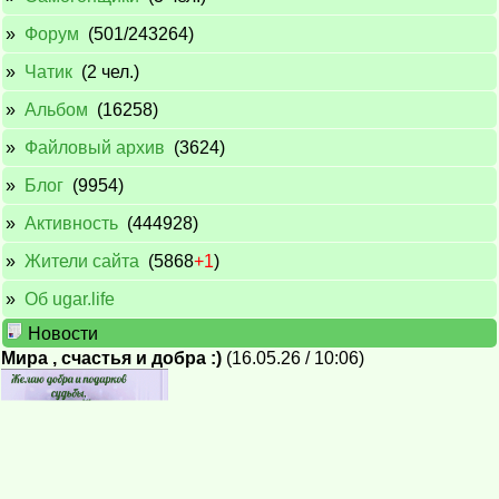
»
Форум
(501/243264)
»
Чатик
(2 чел.)
»
Альбом
(16258)
»
Файловый архив
(3624)
»
Блог
(9954)
»
Активность
(444928)
»
Жители сайта
(5868
+1
)
»
Об ugar.life
Новости
Мира , счастья и добра :)
(16.05.26 / 10:06)