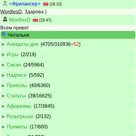
⭐️Фрилансер⭐️
(18:10)
WordlesD
, Здарова )
WordlesD
(19:47)
Всем привет
Читальня
»
Анекдоты дня
(4705/310936
+52
)
»
Игры
(2/219)
»
Смски
(24/5964)
»
Надписи
(5/592)
»
Приколы
(40/6360)
»
Cтатусы
(39/16625)
»
Афоризмы
(17/3845)
»
Розыгрыши
(2/132)
»
Приметы
(17/600)