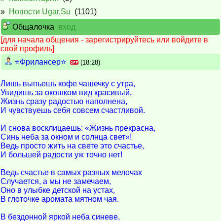
»
Новости Ugar.Su
(1101)
Общалочка
вход
[для начала общения - зарегистрируйтесь или войдите в
свой профиль]
⭐️Фрилансер⭐️
(18:28)
Лишь выпьешь кофе чашечку с утра,
Увидишь за окошком вид красивый,
Жизнь сразу радостью наполнена,
И чувствуешь себя совсем счастливой.
И снова восклицаешь: «Жизнь прекрасна,
Синь неба за окном и солнца свет»!
Ведь просто жить на свете это счастье,
И большей радости уж точно нет!
Ведь счастье в самых разных мелочах
Случается, а мы не замечаем,
Оно в улыбке детской на устах,
В глоточке аромата мятном чая.
В бездонной яркой неба синеве,