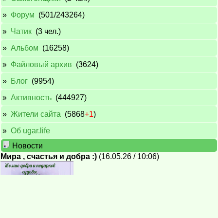
»
Форум
(501/243264)
»
Чатик
(3 чел.)
»
Альбом
(16258)
»
Файловый архив
(3624)
»
Блог
(9954)
»
Активность
(444927)
»
Жители сайта
(5868
+1
)
»
Об ugar.life
Новости
Мира , счастья и добра :)
(16.05.26 / 10:06)