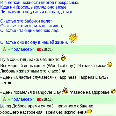
И в легкой нежности цветов прекрасных.
Куда ни бросишь взгляд оно везде,
Лишь нужно ощутить и наслаждаться.
Счастье это бабочки полет,
Счастье это мыслить позитивно,
Счастье - тающий весною лед,
Счастье оно всюду в нашей жизни.
⭐️Фрилансер⭐️
(18:22)
Ну а события , как ж без них то
Всемирный день кошек (World cat day ) 24 годика киске
Любовь к животным это класс ) ❤️
• День «Счастье случается» (Happiness Happens Day)27
лет ❤️
• День похмелья (Hangover Day )
главное на здоровье
⭐️Фрилансер⭐️
(18:13)
Доброе время суток ) , приятного общения ,
хорошего настроения , всем без исключения