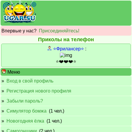
Впервые у нас?
Присоединяйтесь!
Приколы на телефон
⭐️Фрилансер⭐️
:
⭐️❤️❤️❤️⭐️
Меню
»
Вход в свой профиль
»
Регистрация нового профиля
»
Забыли пароль?
»
Симулятор бомжа
(1 чел.)
»
Новогодняя ёлка
(1 чел.)
»
Самогонщики
(2 чел.)