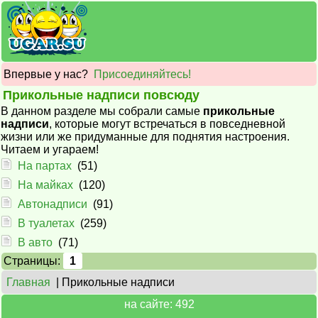
Впервые у нас?
Присоединяйтесь!
Прикольные надписи повсюду
В данном разделе мы собрали самые
прикольные
надписи
, которые могут встречаться в повседневной
жизни или же придуманные для поднятия настроения.
Читаем и угараем!
На партах
(51)
На майках
(120)
Автонадписи
(91)
В туалетах
(259)
В авто
(71)
Страницы:
1
Главная
| Прикольные надписи
на сайте: 492