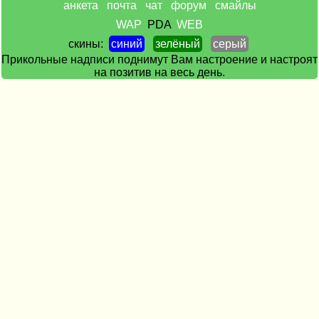
анкета
почта
чат
форум
смайлы
WAP
PDA
WEB
скины:
синий
зелёный
серый
Прикольные надписи поднимут Вам настроение и настроят
на позитив на весь день.