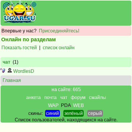
Впервые у нас?
Присоединяйтесь!
Онлайн по разделам
Показать гостей
|
список онлайн
чат
(1)
WordlesD
Главная
на сайте: 665
анкета
почта
чат
форум
смайлы
WAP
PDA
WEB
скины:
синий
зелёный
серый
Список пользователей, находящихся на сайте.