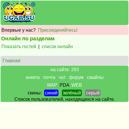
Впервые у нас?
Присоединяйтесь!
Онлайн по разделам
Показать гостей
|
список онлайн
Главная
на сайте: 293
анкета
почта
чат
форум
смайлы
WAP
PDA
WEB
скины:
синий
зелёный
серый
Список пользователей, находящихся на сайте.