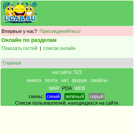
Впервые у нас?
Присоединяйтесь!
Онлайн по разделам
Показать гостей
|
список онлайн
Главная
на сайте: 523
анкета
почта
чат
форум
смайлы
WAP
PDA
WEB
скины:
синий
зелёный
серый
Список пользователей, находящихся на сайте.