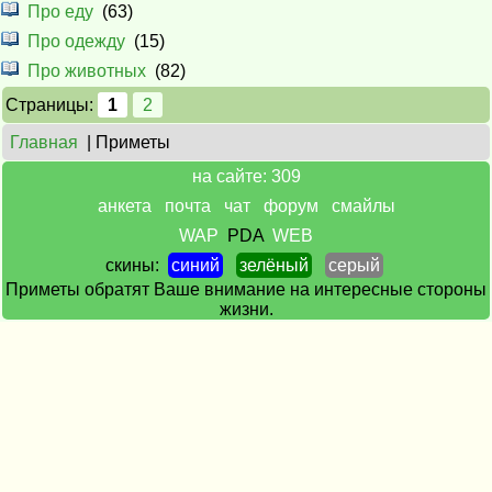
Про еду
(63)
Про одежду
(15)
Про животных
(82)
Страницы:
1
2
Главная
| Приметы
на сайте: 309
анкета
почта
чат
форум
смайлы
WAP
PDA
WEB
скины:
синий
зелёный
серый
Приметы обратят Ваше внимание на интересные стороны
жизни.