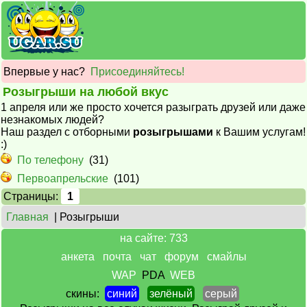
Впервые у нас?
Присоединяйтесь!
Розыгрыши на любой вкус
1 апреля или же просто хочется разыграть друзей или даже
незнакомых людей?
Наш раздел с отборными
розыгрышами
к Вашим услугам!
:)
По телефону
(31)
Первоапрельские
(101)
Страницы:
1
Главная
| Розыгрыши
на сайте: 733
анкета
почта
чат
форум
смайлы
WAP
PDA
WEB
скины:
синий
зелёный
серый