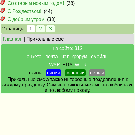
Со старым новым годом!
(33)
С Рождеством!
(44)
С добрым утром
(33)
Страницы:
1
2
3
Главная
| Прикольные смс
на сайте: 312
анкета
почта
чат
форум
смайлы
WAP
PDA
WEB
скины:
синий
зелёный
серый
Прикольные смс а также интересные поздравления к
каждому празднику. Самые прикольные смс на любой вкус
и по любому поводу.