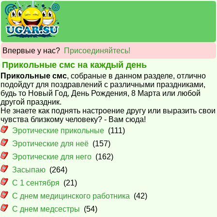
Впервые у нас?
Присоединяйтесь!
Прикольные смс на каждый день
Прикольные смс
, собраные в данном разделе, отлично
подойдут для поздравлений с различными праздниками,
будь то Новый Год, День Рождения, 8 Марта или любой
другой праздник.
Не знаете как поднять настроение другу или выразить свои
чувства близкому человеку? - Вам сюда!
Эротические прикольные
(111)
Эротические для неё
(157)
Эротические для него
(162)
Засыпаю
(264)
С 1 сентября
(21)
С днем медицинского работника
(42)
С днем медсестры
(54)