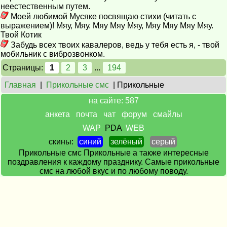
неестественным путем.
Моей любимой Мусяке посвящаю стихи (читать с
выражением)! Мяу, Мяу. Мяу Мяу Мяу, Мяу Мяу Мяу Мяу.
Твой Котик
Забудь всех твоих кавалеров, ведь у тебя есть я, - твой
мобильник с виброзвонком.
Страницы:
1
2
3
...
194
Главная
|
Прикольные смс
| Прикольные
на сайте: 587
анкета
почта
чат
форум
смайлы
WAP
PDA
WEB
скины:
синий
зелёный
серый
Прикольные смс Прикольные а также интересные
поздравления к каждому празднику. Самые прикольные
смс на любой вкус и по любому поводу.