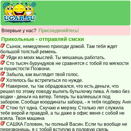
Впервые у нас?
Присоединяйтесь!
Прикольные - отправляй смски
Сынок, немедленно приходи домой. Там тебя ждет
большой толстый ремень.
Уйди из моих мыслей. Ты мешаешь работать.
Сто тысяч бурундуков не сравнятся с тобой по мягкости
и пушистости Позвони.
Забыла, как выглядит твой голос.
Хотелось бы встретиться по нужде.
Наверное, ты так обрадовался, что есть деньги, что
решил по этому поводу выпить бутылочку пива. А пиво без
водки - деньги на ветер. Теперь ты валяешься под
забором. Сообщи координаты забора, - я тебя подберу. Аня
Стою тут одна. Скучаю и мерзну. Столько лет служила
тебе верой и правдой, а ты даже в офис меня с собой не
взяла. Твоя машина
САШКА Головин, ты полный Васин. Если ты вообще не
перезвонишь, я с тобой вступлю в половую связь