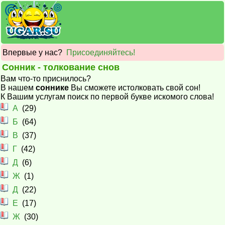
Впервые у нас?
Присоединяйтесь!
Сонник - толкование снов
Вам что-то приснилось?
В нашем
соннике
Вы сможете истолковать свой сон!
К Вашим услугам поиск по первой букве искомого слова!
А
(29)
Б
(64)
В
(37)
Г
(42)
Д
(6)
Ж
(1)
Д
(22)
Е
(17)
Ж
(30)