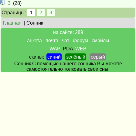
З
(28)
Страницы:
1
2
3
Главная
| Сонник
на сайте: 289
анкета
почта
чат
форум
смайлы
WAP
PDA
WEB
скины:
синий
зелёный
серый
Сонник.С помощью нашего сонника Вы можете
самостоятельно толковать свои сны.