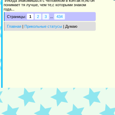
Иногда знакомишься с человеком в контакте,но он
понимает тя лучше, чем те,с которыми знаком
года...
Страницы:
1
2
3
...
434
Главная
|
Прикольные статусы
| Думаю