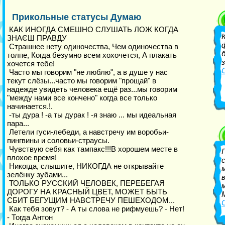
Прикольные статусы Думаю
КАК ИНОГДА СМЕШНО СЛУШАТЬ ЛОЖ КОГДА
ЗНАЄШ ПРАВДУ
Страшнее нету одиночества, Чем одиночества в
толпе, Когда безумно всем хохочется, А плакать
хочется тебе!
Часто мы говорим "не люблю", а в душе у нас
текут слёзы...часто мы говорим "прощай" в
надежде увидеть человека ещё раз...мы говорим
"между нами все кончено" когда все только
начинается.!.
-ты дура ! -а ты дурак ! -я знаю ... мы идеальная
пара...
Летели гуси-лебеди, а навстречу им воробьи-
пингвины и соловьи-страусы.
Чувствую себя как тампакс!!!В хорошем месте в
плохое время!
Никогда, слышите, НИКОГДА не открывайте
зелёнку зубами...
ТОЛЬКО РУССКИЙ ЧЕЛОВЕК, ПЕРЕБЕГАЯ
ДОРОГУ НА КРАСНЫЙ ЦВЕТ, МОЖЕТ БЫТЬ
СБИТ БЕГУЩИМ НАВСТРЕЧУ ПЕШЕХОДОМ...
Как тебя зовут? - А ты слова не рифмуешь? - Нет!
- Тогда Антон