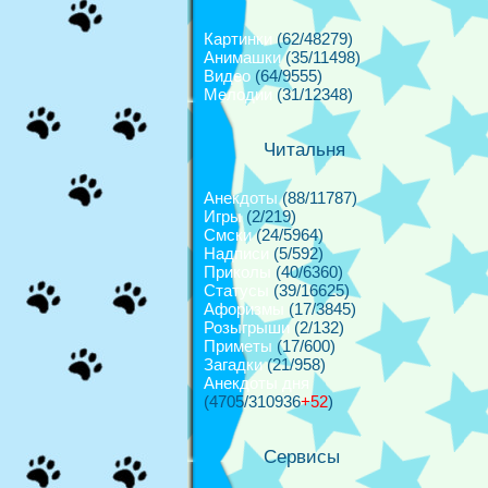
Картинки
(62/48279)
Анимашки
(35/11498)
Видео
(64/9555)
Мелодии
(31/12348)
Читальня
Анекдоты
(88/11787)
Игры
(2/219)
Смски
(24/5964)
Надписи
(5/592)
Приколы
(40/6360)
Cтатусы
(39/16625)
Афоризмы
(17/3845)
Розыгрыши
(2/132)
Приметы
(17/600)
Загадки
(21/958)
Анекдоты дня
(4705/310936
+52
)
Сервисы