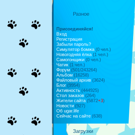
Разное
Присоединяйся!
Вход
Регистрация
Забыли пароль?
Симулятор бомжа
(0 чел.)
Новогодняя ёлка
(1 чел.)
Самогонщики
(0 чел.)
Чатик
(1 чел.)
Форум
(501/243264)
Альбом
(16258)
Файловый архив
(3624)
Блог
(9954)
Активность
(444925)
Стол заказов
(264)
Жители сайта
(5872
+3
)
Новости
(927)
Об ugar.life
Сейчас на сайте
(638)
Загрузки