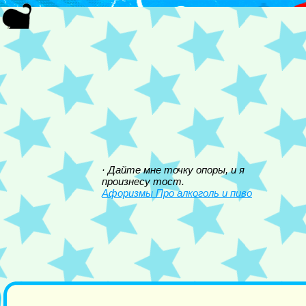
· Дайте мне точку опоры, и я
произнесу тост.
Афоризмы Про алкоголь и пиво