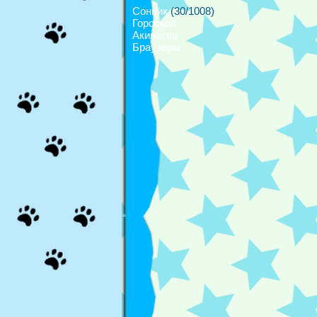
Сонник
(30/1008)
Гороскоп
Акинатор
Браузеры