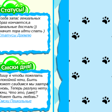
Когда запас гениальных
фраз кончается,а
банальные достали ))
значит пора идти спать )
Статусы Дремлю
Пишу я чтобы пожелать
спокойной ночи, Быть
может свидимся мы завтра
вновь, Теперь разлуки нету
мочи, Что это, (имя)?
Может быть любовь?
Смски Прикольные