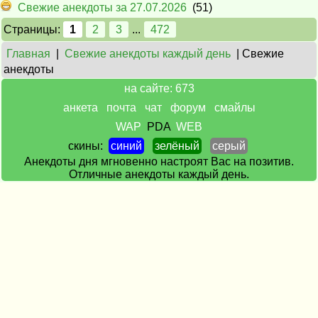
Свежие анекдоты за 27.07.2026
(51)
Страницы:
1
2
3
...
472
Главная
|
Свежие анекдоты каждый день
| Свежие
анекдоты
на сайте: 673
анкета
почта
чат
форум
смайлы
WAP
PDA
WEB
скины:
синий
зелёный
серый
Анекдоты дня мгновенно настроят Вас на позитив.
Отличные анекдоты каждый день.