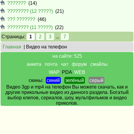
???????
(14)
???????? (12 ?????)
(21)
??? ???????
(46)
???????? (11 ?????)
(22)
Страницы:
1
2
3
...
7
Главная
| Видео на телефон
на сайте: 525
анкета
почта
чат
форум
смайлы
WAP
PDA
WEB
скины:
синий
зелёный
серый
Видео 3gp и mp4 на телефон Вы можете скачать, как и
другие прикольные видео из данного раздела. Богатый
выбор клипов, сериалов, шоу, мультфильмов и видео
приколов.