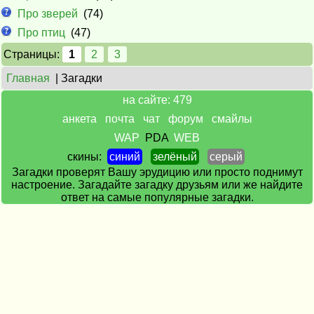
Про зверей
(74)
Про птиц
(47)
Страницы:
1
2
3
Главная
| Загадки
на сайте: 479
анкета
почта
чат
форум
смайлы
WAP
PDA
WEB
скины:
синий
зелёный
серый
Загадки проверят Вашу эрудицию или просто поднимут
настроение. Загадайте загадку друзьям или же найдите
ответ на самые популярные загадки.